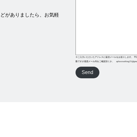
などがありましたら、お気軽
※ご入力いただいたアドレスに返信メールをお送りします。 平
数ですが迷惑メール内をご確認頂くか、 apluscoaching25@g
Send