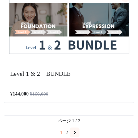
Level 1 & 2 BUNDLE
¥144,000
¥160,000
ページ
1
/
2
1
2
Next